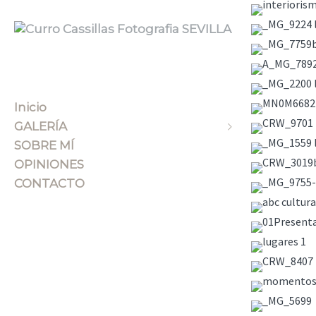
Inicio
GALERÍA
SOBRE MÍ
Paisajes/Viajes
OPINIONES
Arquitectura/Interiorismo
CONTACTO
Personas
Producto
Trabajos
Show Must Go On
Specials